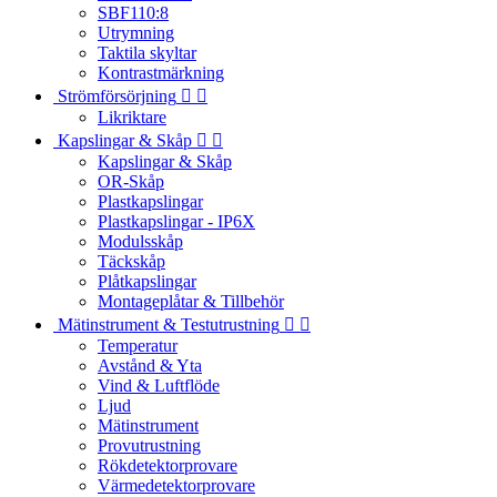
SBF110:8
Utrymning
Taktila skyltar
Kontrastmärkning
Strömförsörjning


Likriktare
Kapslingar & Skåp


Kapslingar & Skåp
OR-Skåp
Plastkapslingar
Plastkapslingar - IP6X
Modulsskåp
Täckskåp
Plåtkapslingar
Montageplåtar & Tillbehör
Mätinstrument & Testutrustning


Temperatur
Avstånd & Yta
Vind & Luftflöde
Ljud
Mätinstrument
Provutrustning
Rökdetektorprovare
Värmedetektorprovare