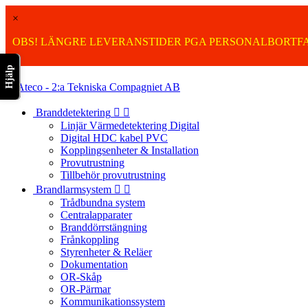
×
OBS! LÄNGRE LEVERANSTIDER PGA PERSONALBORTFA
Hjälp

Branddetektering


Linjär Värmedetektering Digital
Digital HDC kabel PVC
Kopplingsenheter & Installation
Provutrustning
Tillbehör provutrustning
Brandlarmsystem


Trådbundna system
Centralapparater
Branddörrstängning
Frånkoppling
Styrenheter & Reläer
Dokumentation
OR-Skåp
OR-Pärmar
Kommunikationssystem