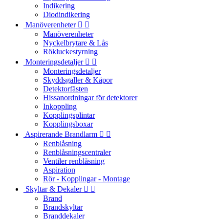
Indikering
Diodindikering
Manöverenheter


Manöverenheter
Nyckelbrytare & Lås
Rökluckestyrning
Monteringsdetaljer


Monteringsdetaljer
Skyddsgaller & Kåpor
Detektorfästen
Hissanordningar för detektorer
Inkoppling
Kopplingsplintar
Kopplingsboxar
Aspirerande Brandlarm


Renblåsning
Renblåsningscentraler
Ventiler renblåsning
Aspiration
Rör - Kopplingar - Montage
Skyltar & Dekaler


Brand
Brandskyltar
Branddekaler