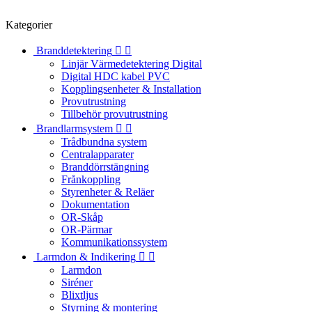
Kategorier
Branddetektering


Linjär Värmedetektering Digital
Digital HDC kabel PVC
Kopplingsenheter & Installation
Provutrustning
Tillbehör provutrustning
Brandlarmsystem


Trådbundna system
Centralapparater
Branddörrstängning
Frånkoppling
Styrenheter & Reläer
Dokumentation
OR-Skåp
OR-Pärmar
Kommunikationssystem
Larmdon & Indikering


Larmdon
Siréner
Blixtljus
Styrning & montering