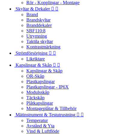
Rör - Kopplingar - Montage
Skyltar & Dekaler


Brand
Brandskyltar
Branddekaler
SBF110:8
Utrymning
Taktila skyltar
Kontrastmärkning
Strömförsörjning


Likriktare
Kapslingar & Skåp


Kapslingar & Skåp
OR-Skåp
Plastkapslingar
Plastkapslingar - IP6X
Modulsskåp
Täckskåp
Plåtkapslingar
Montageplåtar & Tillbehör
Mätinstrument & Testutrustning


Temperatur
Avstånd & Yta
Vind & Luftflöde