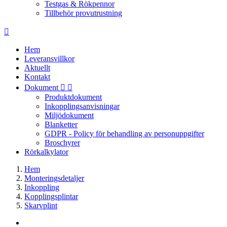
Testgas & Rökpennor
Tillbehör provutrustning

Hem
Leveransvillkor
Aktuellt
Kontakt
Dokument


Produktdokument
Inkopplingsanvisningar
Miljödokument
Blanketter
GDPR - Policy för behandling av personuppgifter
Broschyrer
Rörkalkylator
Hem
Monteringsdetaljer
Inkoppling
Kopplingsplintar
Skarvplint