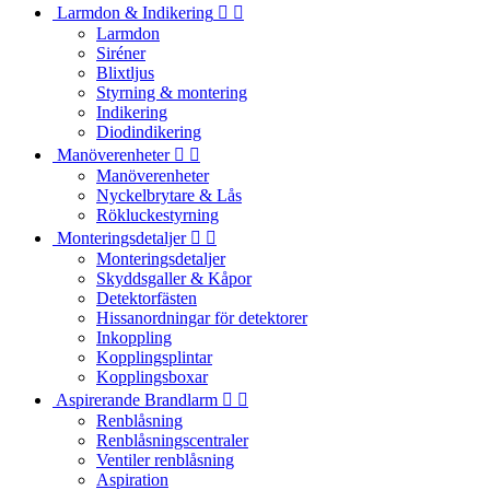
Larmdon & Indikering


Larmdon
Siréner
Blixtljus
Styrning & montering
Indikering
Diodindikering
Manöverenheter


Manöverenheter
Nyckelbrytare & Lås
Rökluckestyrning
Monteringsdetaljer


Monteringsdetaljer
Skyddsgaller & Kåpor
Detektorfästen
Hissanordningar för detektorer
Inkoppling
Kopplingsplintar
Kopplingsboxar
Aspirerande Brandlarm


Renblåsning
Renblåsningscentraler
Ventiler renblåsning
Aspiration