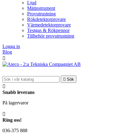
Ljud
Mätinstrument
Provutrustning
Rökdetektorprovare
Värmedetektorprovare
Testgas & Rökpennor
Tillbehör provutrustning
Logga in
Blog


Sök

Snabb leverans
På lagervaror

Ring oss!
036-375 888