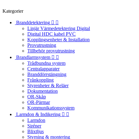
Kategorier
Branddetektering


Linjär Värmedetektering Digital
Digital HDC kabel PVC
Kopplingsenheter & Installation
Provutrustning
Tillbehör provutrustning
Brandlarmsystem


Trådbundna system
Centralapparater
Branddörrstängning
Frånkoppling
Styrenheter & Reläer
Dokumentation
OR-Skåp
OR-Pärmar
Kommunikationssystem
Larmdon & Indikering


Larmdon
Siréner
Blixtljus
Styrning & montering