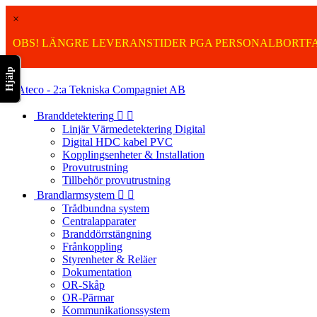
×
OBS! LÄNGRE LEVERANSTIDER PGA PERSONALBORTFA
Hjälp

Branddetektering


Linjär Värmedetektering Digital
Digital HDC kabel PVC
Kopplingsenheter & Installation
Provutrustning
Tillbehör provutrustning
Brandlarmsystem


Trådbundna system
Centralapparater
Branddörrstängning
Frånkoppling
Styrenheter & Reläer
Dokumentation
OR-Skåp
OR-Pärmar
Kommunikationssystem