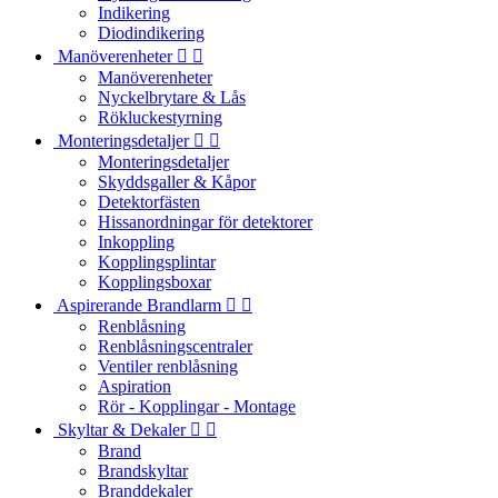
Indikering
Diodindikering
Manöverenheter


Manöverenheter
Nyckelbrytare & Lås
Rökluckestyrning
Monteringsdetaljer


Monteringsdetaljer
Skyddsgaller & Kåpor
Detektorfästen
Hissanordningar för detektorer
Inkoppling
Kopplingsplintar
Kopplingsboxar
Aspirerande Brandlarm


Renblåsning
Renblåsningscentraler
Ventiler renblåsning
Aspiration
Rör - Kopplingar - Montage
Skyltar & Dekaler


Brand
Brandskyltar
Branddekaler