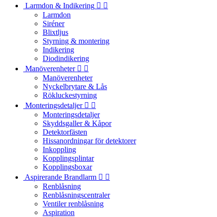
Larmdon & Indikering


Larmdon
Siréner
Blixtljus
Styrning & montering
Indikering
Diodindikering
Manöverenheter


Manöverenheter
Nyckelbrytare & Lås
Rökluckestyrning
Monteringsdetaljer


Monteringsdetaljer
Skyddsgaller & Kåpor
Detektorfästen
Hissanordningar för detektorer
Inkoppling
Kopplingsplintar
Kopplingsboxar
Aspirerande Brandlarm


Renblåsning
Renblåsningscentraler
Ventiler renblåsning
Aspiration