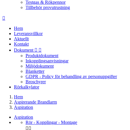
Testgas & Rökpennor
Tillbehör provutrustning

Hem
Leveransvillkor
Aktuellt
Kontakt
Dokument


Produktdokument
Inkopplingsanvisningar
Miljödokument
Blanketter
GDPR - Policy för behandling av personuppgifter
Broschyrer
Rörkalkylator
Hem
Aspirerande Brandlarm
Aspiration
Aspiration
Rör - Kopplingar - Montage

