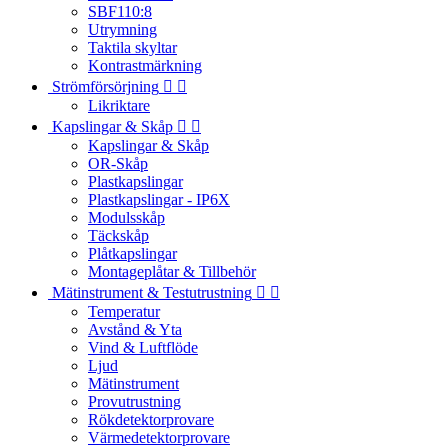
SBF110:8
Utrymning
Taktila skyltar
Kontrastmärkning
Strömförsörjning


Likriktare
Kapslingar & Skåp


Kapslingar & Skåp
OR-Skåp
Plastkapslingar
Plastkapslingar - IP6X
Modulsskåp
Täckskåp
Plåtkapslingar
Montageplåtar & Tillbehör
Mätinstrument & Testutrustning


Temperatur
Avstånd & Yta
Vind & Luftflöde
Ljud
Mätinstrument
Provutrustning
Rökdetektorprovare
Värmedetektorprovare