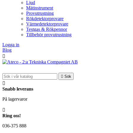
Ljud
Mätinstrument
Provutrustning
Rökdetektorprovare
Värmedetektorprovare
Testgas & Rökpennor
Tillbehör provutrustning
Logga in
Blog


Sök

Snabb leverans
På lagervaror

Ring oss!
036-375 888