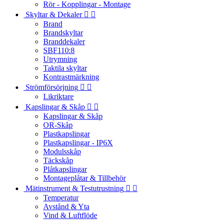
Rör - Kopplingar - Montage
Skyltar & Dekaler


Brand
Brandskyltar
Branddekaler
SBF110:8
Utrymning
Taktila skyltar
Kontrastmärkning
Strömförsörjning


Likriktare
Kapslingar & Skåp


Kapslingar & Skåp
OR-Skåp
Plastkapslingar
Plastkapslingar - IP6X
Modulsskåp
Täckskåp
Plåtkapslingar
Montageplåtar & Tillbehör
Mätinstrument & Testutrustning


Temperatur
Avstånd & Yta
Vind & Luftflöde