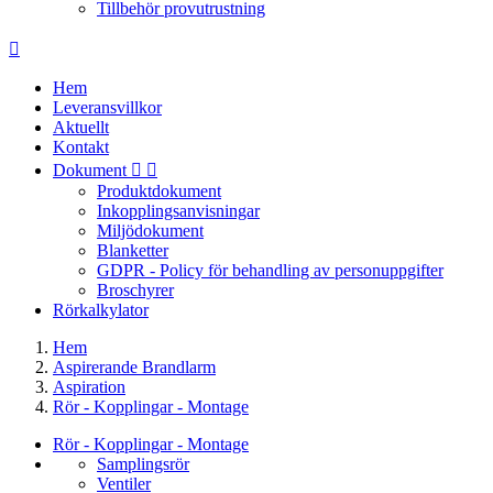
Tillbehör provutrustning

Hem
Leveransvillkor
Aktuellt
Kontakt
Dokument


Produktdokument
Inkopplingsanvisningar
Miljödokument
Blanketter
GDPR - Policy för behandling av personuppgifter
Broschyrer
Rörkalkylator
Hem
Aspirerande Brandlarm
Aspiration
Rör - Kopplingar - Montage
Rör - Kopplingar - Montage
Samplingsrör
Ventiler