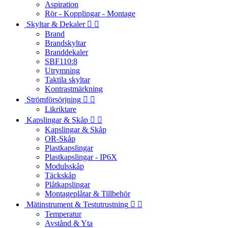
Aspiration
Rör - Kopplingar - Montage
Skyltar & Dekaler


Brand
Brandskyltar
Branddekaler
SBF110:8
Utrymning
Taktila skyltar
Kontrastmärkning
Strömförsörjning


Likriktare
Kapslingar & Skåp


Kapslingar & Skåp
OR-Skåp
Plastkapslingar
Plastkapslingar - IP6X
Modulsskåp
Täckskåp
Plåtkapslingar
Montageplåtar & Tillbehör
Mätinstrument & Testutrustning


Temperatur
Avstånd & Yta