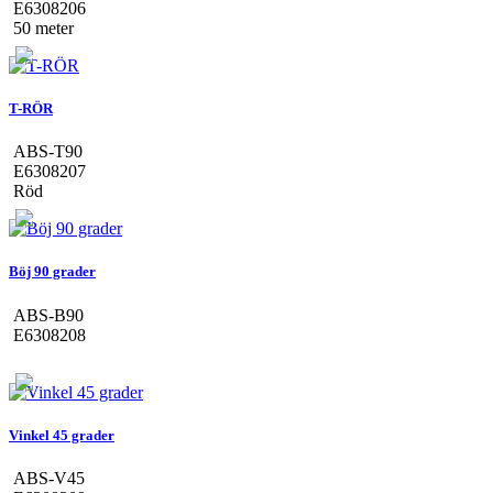
E6308206
50 meter
T-RÖR
ABS-T90
E6308207
Röd
Böj 90 grader
ABS-B90
E6308208
Vinkel 45 grader
ABS-V45