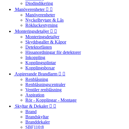
Diodindikering
Manöverenheter


Manöverenheter
Nyckelbrytare & Lås
Rökluckestyrning
Monteringsdetaljer


Monteringsdetaljer
Skyddsgaller & Kåpor
Detektorfästen
Hissanordningar för detektorer
Inkoppling
Kopplingsplintar
Kopplingsboxar
Aspirerande Brandlarm


Renblåsning
Renblåsningscentraler
Ventiler renblåsning
Aspiration
Rör - Kopplingar - Montage
Skyltar & Dekaler


Brand
Brandskyltar
Branddekaler
SBF110:8