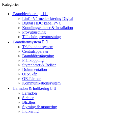
Kategorier
Branddetektering


Linjär Värmedetektering Digital
Digital HDC kabel PVC
Kopplingsenheter & Installation
Provutrustning
Tillbehör provutrustning
Brandlarmsystem


Trådbundna system
Centralapparater
Branddörrstängning
Frånkoppling
Styrenheter & Reläer
Dokumentation
OR-Skåp
OR-Pärmar
Kommunikationssystem
Larmdon & Indikering


Larmdon
Siréner
Blixtljus
Styrning & montering
Indikering