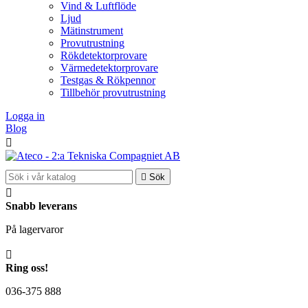
Vind & Luftflöde
Ljud
Mätinstrument
Provutrustning
Rökdetektorprovare
Värmedetektorprovare
Testgas & Rökpennor
Tillbehör provutrustning
Logga in
Blog


Sök

Snabb leverans
På lagervaror

Ring oss!
036-375 888