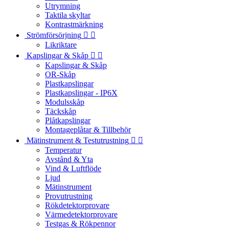
Utrymning
Taktila skyltar
Kontrastmärkning
Strömförsörjning


Likriktare
Kapslingar & Skåp


Kapslingar & Skåp
OR-Skåp
Plastkapslingar
Plastkapslingar - IP6X
Modulsskåp
Täckskåp
Plåtkapslingar
Montageplåtar & Tillbehör
Mätinstrument & Testutrustning


Temperatur
Avstånd & Yta
Vind & Luftflöde
Ljud
Mätinstrument
Provutrustning
Rökdetektorprovare
Värmedetektorprovare
Testgas & Rökpennor