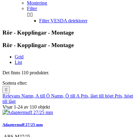
Montering
Filter


Filter VESDA detektorer
Rör - Kopplingar - Montage
Rör - Kopplingar - Montage
Grid
List
Det finns 110 produkter.
Sortera efter:

Relevans
Namn, A till Ö
Namn, Ö till A
Pris, lågt till högt
Pris, högt
till lågt
Visar 1-24 av 110 objekt
Adaptermuff 27/25 mm
ABS-M27/25