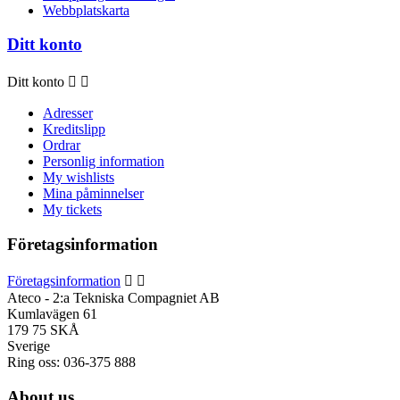
Webbplatskarta
Ditt konto
Ditt konto


Adresser
Kreditslipp
Ordrar
Personlig information
My wishlists
Mina påminnelser
My tickets
Företagsinformation
Företagsinformation


Ateco - 2:a Tekniska Compagniet AB
Kumlavägen 61
179 75 SKÅ
Sverige
Ring oss:
036-375 888
About us