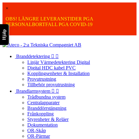
×
OBS! LÄNGRE LEVERANSTIDER PGA
PERSONALBORTFALL PGA COVID-19
Hjälp

Branddetektering


Linjär Värmedetektering Digital
Digital HDC kabel PVC
Kopplingsenheter & Installation
Provutrustning
Tillbehör provutrustning
Brandlarmsystem


Trådbundna system
Centralapparater
Branddörrstängning
Frånkoppling
Styrenheter & Reläer
Dokumentation
OR-Skåp
OR-Pärmar