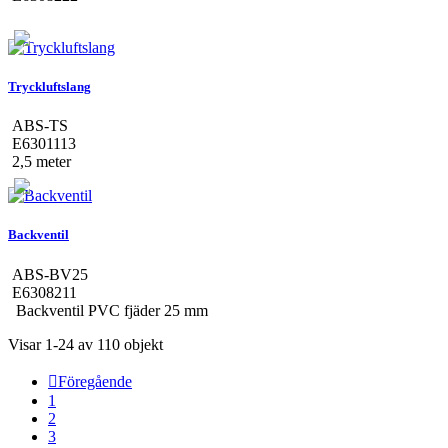
Tryckluftslang
ABS-TS
E6301113
2,5 meter
Backventil
ABS-BV25
E6308211
Backventil PVC fjäder 25 mm
Visar 1-24 av 110 objekt

Föregående
1
2
3