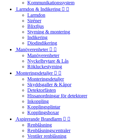
Kommunikationssystem
Larmdon & Indikering


Larmdon
Siréner
Blixtljus
Styrning & montering
Indikering
Diodindikering
Manöverenheter


Manöverenheter
Nyckelbrytare & Lås
Rökluckestyrning
Monteringsdetaljer


Monteringsdetaljer
Skyddsgaller & Kåpor
Detektorfästen
Hissanordningar för detektorer
Inkoppling
Kopplingsplintar
Kopplingsboxar
Aspirerande Brandlarm


Renblåsning
Renblåsningscentraler
Ventiler renblåsning