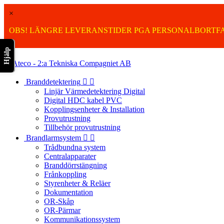
×
OBS! LÄNGRE LEVERANSTIDER PGA PERSONALBORTFA
Hjälp

Branddetektering


Linjär Värmedetektering Digital
Digital HDC kabel PVC
Kopplingsenheter & Installation
Provutrustning
Tillbehör provutrustning
Brandlarmsystem


Trådbundna system
Centralapparater
Branddörrstängning
Frånkoppling
Styrenheter & Reläer
Dokumentation
OR-Skåp
OR-Pärmar
Kommunikationssystem