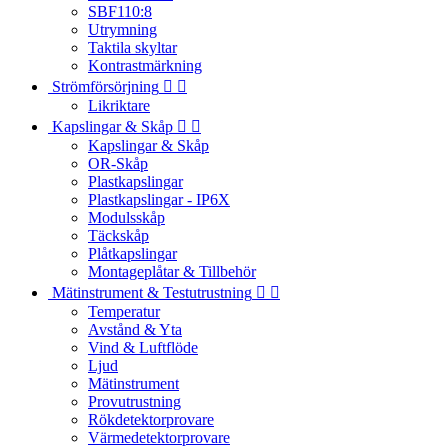
SBF110:8
Utrymning
Taktila skyltar
Kontrastmärkning
Strömförsörjning


Likriktare
Kapslingar & Skåp


Kapslingar & Skåp
OR-Skåp
Plastkapslingar
Plastkapslingar - IP6X
Modulsskåp
Täckskåp
Plåtkapslingar
Montageplåtar & Tillbehör
Mätinstrument & Testutrustning


Temperatur
Avstånd & Yta
Vind & Luftflöde
Ljud
Mätinstrument
Provutrustning
Rökdetektorprovare
Värmedetektorprovare