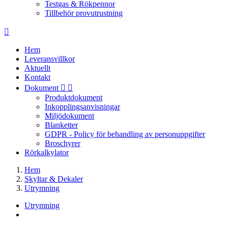
Testgas & Rökpennor
Tillbehör provutrustning

Hem
Leveransvillkor
Aktuellt
Kontakt
Dokument


Produktdokument
Inkopplingsanvisningar
Miljödokument
Blanketter
GDPR - Policy för behandling av personuppgifter
Broschyrer
Rörkalkylator
Hem
Skyltar & Dekaler
Utrymning
Utrymning