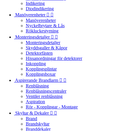
Indikering
Diodindikering
Manöverenheter


Manöverenheter
Nyckelbrytare & Lås
Rökluckestyrning
Monteringsdetaljer


Monteringsdetaljer
Skyddsgaller & Kåpor
Detektorfästen
Hissanordningar för detektorer
Inkoppling
Kopplingsplintar
Kopplingsboxar
Aspirerande Brandlarm


Renblåsning
Renblåsningscentraler
Ventiler renblåsning
Aspiration
Rör - Kopplingar - Montage
Skyltar & Dekaler


Brand
Brandskyltar
Branddekaler