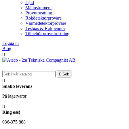
Ljud
Mätinstrument
Provutrustning
Rökdetektorprovare
Värmedetektorprovare
Testgas & Rökpennor
Tillbehör provutrustning
Logga in
Blog


Sök

Snabb leverans
På lagervaror

Ring oss!
036-375 888