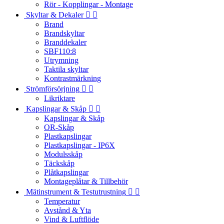
Rör - Kopplingar - Montage
Skyltar & Dekaler


Brand
Brandskyltar
Branddekaler
SBF110:8
Utrymning
Taktila skyltar
Kontrastmärkning
Strömförsörjning


Likriktare
Kapslingar & Skåp


Kapslingar & Skåp
OR-Skåp
Plastkapslingar
Plastkapslingar - IP6X
Modulsskåp
Täckskåp
Plåtkapslingar
Montageplåtar & Tillbehör
Mätinstrument & Testutrustning


Temperatur
Avstånd & Yta
Vind & Luftflöde