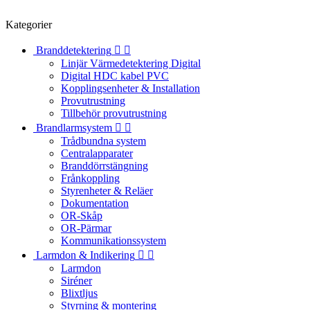
Kategorier
Branddetektering


Linjär Värmedetektering Digital
Digital HDC kabel PVC
Kopplingsenheter & Installation
Provutrustning
Tillbehör provutrustning
Brandlarmsystem


Trådbundna system
Centralapparater
Branddörrstängning
Frånkoppling
Styrenheter & Reläer
Dokumentation
OR-Skåp
OR-Pärmar
Kommunikationssystem
Larmdon & Indikering


Larmdon
Siréner
Blixtljus
Styrning & montering