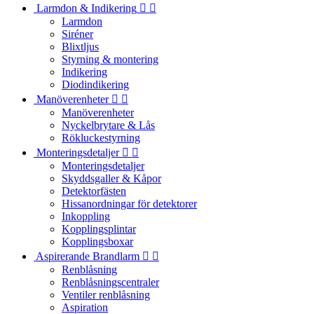
Larmdon & Indikering


Larmdon
Siréner
Blixtljus
Styrning & montering
Indikering
Diodindikering
Manöverenheter


Manöverenheter
Nyckelbrytare & Lås
Rökluckestyrning
Monteringsdetaljer


Monteringsdetaljer
Skyddsgaller & Kåpor
Detektorfästen
Hissanordningar för detektorer
Inkoppling
Kopplingsplintar
Kopplingsboxar
Aspirerande Brandlarm


Renblåsning
Renblåsningscentraler
Ventiler renblåsning
Aspiration