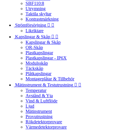
SBF110:8
Utrymning
Taktila skyltar
Kontrastmärkning
Strömförsörjning


Likriktare
Kapslingar & Skåp


Kapslingar & Skåp
OR-Skåp
Plastkapslingar
Plastkapslingar - IP6X
Modulsskåp
Täckskåp
Plåtkapslingar
Montageplåtar & Tillbehör
Mätinstrument & Testutrustning


Temperatur
Avstånd & Yta
Vind & Luftflöde
Ljud
Mätinstrument
Provutrustning
Rökdetektorprovare
Värmedetektorprovare