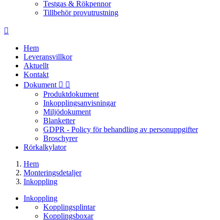
Testgas & Rökpennor
Tillbehör provutrustning

Hem
Leveransvillkor
Aktuellt
Kontakt
Dokument


Produktdokument
Inkopplingsanvisningar
Miljödokument
Blanketter
GDPR - Policy för behandling av personuppgifter
Broschyrer
Rörkalkylator
Hem
Monteringsdetaljer
Inkoppling
Inkoppling
Kopplingsplintar
Kopplingsboxar