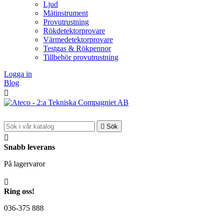
Ljud
Mätinstrument
Provutrustning
Rökdetektorprovare
Värmedetektorprovare
Testgas & Rökpennor
Tillbehör provutrustning
Logga in
Blog


Sök

Snabb leverans
På lagervaror

Ring oss!
036-375 888