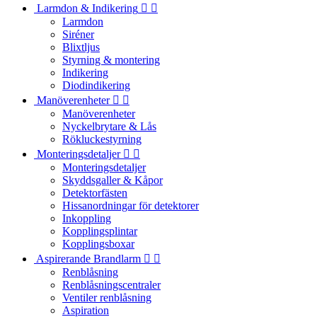
Larmdon & Indikering


Larmdon
Siréner
Blixtljus
Styrning & montering
Indikering
Diodindikering
Manöverenheter


Manöverenheter
Nyckelbrytare & Lås
Rökluckestyrning
Monteringsdetaljer


Monteringsdetaljer
Skyddsgaller & Kåpor
Detektorfästen
Hissanordningar för detektorer
Inkoppling
Kopplingsplintar
Kopplingsboxar
Aspirerande Brandlarm


Renblåsning
Renblåsningscentraler
Ventiler renblåsning
Aspiration