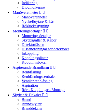
Indikering
Diodindikering
Manöverenheter


Manöverenheter
Nyckelbrytare & Lås
Rökluckestyrning
Monteringsdetaljer


Monteringsdetaljer
Skyddsgaller & Kåpor
Detektorfästen
Hissanordningar för detektorer
Inkoppling
Kopplingsplintar
Kopplingsboxar
Aspirerande Brandlarm


Renblåsning
Renblåsningscentraler
Ventiler renblåsning
Aspiration
Rör - Kopplingar - Montage
Skyltar & Dekaler


Brand
Brandskyltar
Branddekaler