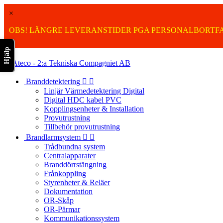
×
OBS! LÄNGRE LEVERANSTIDER PGA PERSONALBORTFA
Hjälp

Branddetektering


Linjär Värmedetektering Digital
Digital HDC kabel PVC
Kopplingsenheter & Installation
Provutrustning
Tillbehör provutrustning
Brandlarmsystem


Trådbundna system
Centralapparater
Branddörrstängning
Frånkoppling
Styrenheter & Reläer
Dokumentation
OR-Skåp
OR-Pärmar
Kommunikationssystem