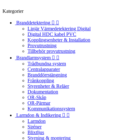
Kategorier
Branddetektering


Linjär Värmedetektering Digital
Digital HDC kabel PVC
Kopplingsenheter & Installation
Provutrustning
Tillbehör provutrustning
Brandlarmsystem


Trådbundna system
Centralapparater
Branddörrstängning
Frånkoppling
Styrenheter & Reläer
Dokumentation
OR-Skåp
OR-Pärmar
Kommunikationssystem
Larmdon & Indikering


Larmdon
Siréner
Blixtljus
Styrning & montering