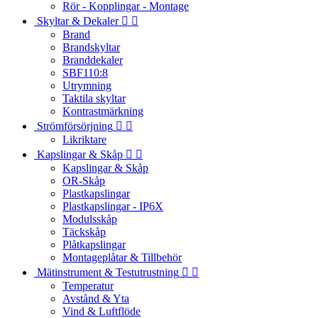
Rör - Kopplingar - Montage
Skyltar & Dekaler


Brand
Brandskyltar
Branddekaler
SBF110:8
Utrymning
Taktila skyltar
Kontrastmärkning
Strömförsörjning


Likriktare
Kapslingar & Skåp


Kapslingar & Skåp
OR-Skåp
Plastkapslingar
Plastkapslingar - IP6X
Modulsskåp
Täckskåp
Plåtkapslingar
Montageplåtar & Tillbehör
Mätinstrument & Testutrustning


Temperatur
Avstånd & Yta
Vind & Luftflöde