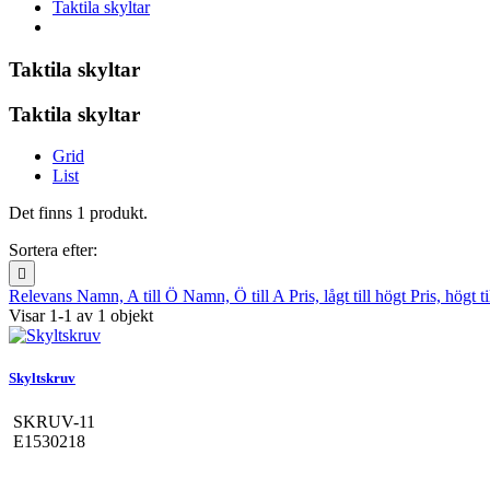
Taktila skyltar
Taktila skyltar
Taktila skyltar
Grid
List
Det finns 1 produkt.
Sortera efter:

Relevans
Namn, A till Ö
Namn, Ö till A
Pris, lågt till högt
Pris, högt ti
Visar 1-1 av 1 objekt
Skyltskruv
SKRUV-11
E1530218