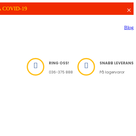
 COVID-19
×
Blog
RING OSS!
SNABB LEVERANS


036-375 888
På lagervaror
lt
Kontakt
Dokument


Rörkalkylator