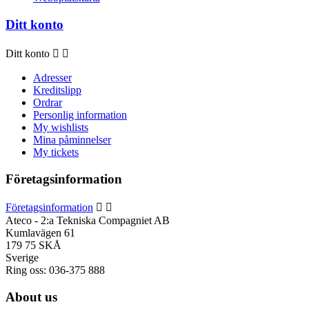
Ditt konto
Ditt konto


Adresser
Kreditslipp
Ordrar
Personlig information
My wishlists
Mina påminnelser
My tickets
Företagsinformation
Företagsinformation


Ateco - 2:a Tekniska Compagniet AB
Kumlavägen 61
179 75 SKÅ
Sverige
Ring oss:
036-375 888
About us