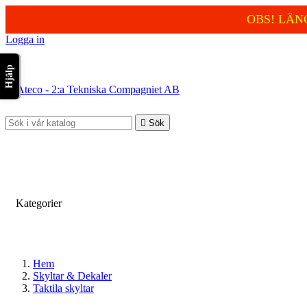
OBS! LÄN
Logga in
Hjälp


Sök
Kategorier

Hem
Skyltar & Dekaler
Taktila skyltar